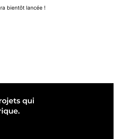
ra bientôt lancée !
ojets qui
rique.