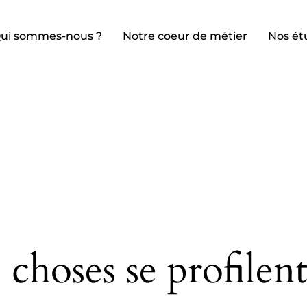
ui sommes-nous ?
Notre coeur de métier
Nos ét
choses se profilent