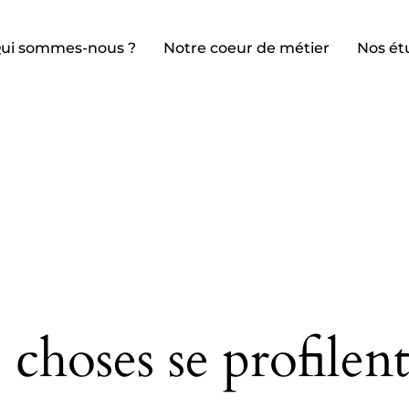
ui sommes-nous ?
Notre coeur de métier
Nos ét
choses se profilent