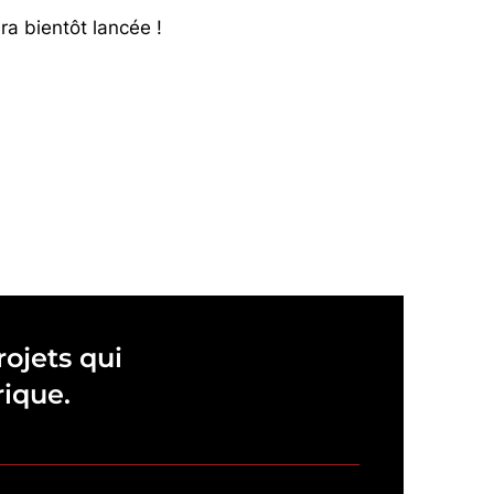
ra bientôt lancée !
ojets qui
rique.